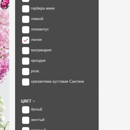
гербера мини
левкой
лизиантус
лилия
матрикария
орхидея
роза
хризантема кустовая Сантини
ЦВЕТ
белый
желтый