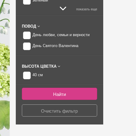
зеленый
показать еще
ПОВОД
День любви, семьи и верности
День Святого Валентина
ВЫСОТА ЦВЕТКА
40 см