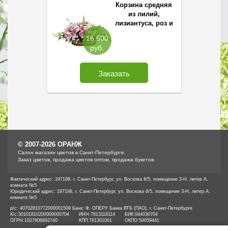
Корзина средняя
из лилий,
лизиантуса, роз и
орхидей
16 600
руб.
Заказать
© 2007-2026 ОРАНЖ
Cалон магазин цветов в Санкт-Петербурге.
Заказ цветов, продажа цветов оптом, продажа букетов.
Фактический адрес: 197198, г. Санкт-Петербург, ул. Воскова 8/5, помещение 3-Н, литер А,
комната №5
Юридический адрес: 197198, г. Санкт-Петербург, ул. Воскова 8/5, помещение 3-Н, литер А,
комната №5
р/с: 40702810772000001509 Банк: Ф. ОПЕРУ Банка ВТБ (ПАО), г. Санкт-Петербурге
К/с:
30101810200000000704
ИНН:
7813118114
БИК:
044030704
ОГРН:
1027806892740
КПП:
781301001
ОКПО:
50059441