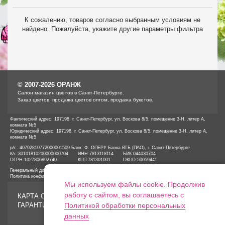
К сожалению, товаров согласно выбранным условиям не
найдено. Пожалуйста, укажите другие параметры фильтра
© 2007-2026 ОРАНЖ
Cалон магазин цветов в Санкт-Петербурге.
Заказ цветов, продажа цветов оптом, продажа букетов.
Фактический адрес: 197198, г. Санкт-Петербург, ул. Воскова 8/5, помещение 3-Н, литер А,
комната №5
Юридический адрес: 197198, г. Санкт-Петербург, ул. Воскова 8/5, помещение 3-Н, литер А,
комната №5
р/с: 40702810772000001509 Банк: Ф. ОПЕРУ Банка ВТБ (ПАО), г. Санкт-Петербурге
К/с:
30101810200000000704
ИНН:
7813118114
БИК:
044030704
ОГРН:
1027806892740
КПП:
781301001
ОКПО:
50059441
Генеральный директор ООО «ОРАНЖ» Иванов А.Е.
Политика конфиденциальности
Мы используем файлы cookie. Продолжив
работу с сайтом, вы соглашаетесь с
КАРТА САЙТА
ГАРАНТИИ
Политикой обработки персональных
данных