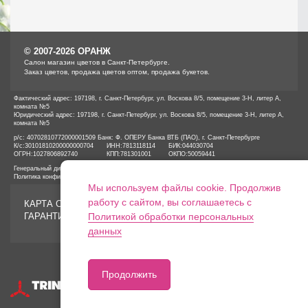
© 2007-2026 ОРАНЖ
Cалон магазин цветов в Санкт-Петербурге.
Заказ цветов, продажа цветов оптом, продажа букетов.
Фактический адрес: 197198, г. Санкт-Петербург, ул. Воскова 8/5, помещение 3-Н, литер А,
комната №5
Юридический адрес: 197198, г. Санкт-Петербург, ул. Воскова 8/5, помещение 3-Н, литер А,
комната №5
р/с: 40702810772000001509 Банк: Ф. ОПЕРУ Банка ВТБ (ПАО), г. Санкт-Петербурге
К/с:
30101810200000000704
ИНН:
7813118114
БИК:
044030704
ОГРН:
1027806892740
КПП:
781301001
ОКПО:
50059441
Генеральный директор ООО «ОРАНЖ» Иванов А.Е.
Политика конфиденциальности
Мы используем файлы cookie. Продолжив
работу с сайтом, вы соглашаетесь с
КАРТА САЙТА
ГАРАНТИИ
Политикой обработки персональных
данных
Продолжить
Разработка сайтов
Продвижение оптимизация
(SEO)Реклама в интернет