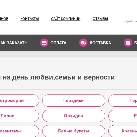
ИНОВ
КОНТАКТЫ
САЙТ КОМПАНИИ
ОТЗЫВЫ
обработк
КАК ЗАКАЗАТЬ
ОПЛАТА
ДОСТАВКА
Б
 на день любви,семьи и верности
стромерии
Гвоздики
Ге
Лилии
Орхидеи
Р
изантемы
Белые букеты
Красн