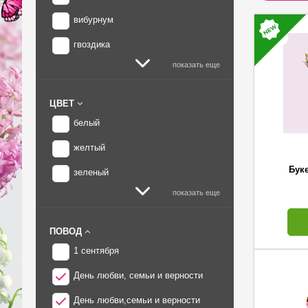
вибурнум
гвоздика
показать еще
ЦВЕТ
белый
желтый
Буке
зеленый
показать еще
ПОВОД
1 сентября
День любви, семьи и верности
День любви,семьи и верности