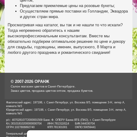
цветов;
Предлагаем приемлемые цены на розовые букеты;
Осуществляем прямые поставки из Голландии, Эквадора
и других стран мира.
Просматривая наш каталог, вы так и не нашли то что искали?
Тогда непременно обратитесь к нашим
высокопрофессиональным консультантам. Вместе мы
обязательно подберем оптимальное решение по цене и декору
для свадьбы, годовщины, именин, выпускного, 8 Марта и
любого другого праздника и романтического свидания!
© 2007-2026 ОРАНЖ
Cалон магазин цветов в Санкт-Петербурге.
Заказ цветов, продажа цветов оптом, продажа букетов.
Фактический адрес: 197198, г. Санкт-Петербург, ул. Воскова 8/5, помещение 3-Н, литер А,
комната №5
Юридический адрес: 197198, г. Санкт-Петербург, ул. Воскова 8/5, помещение 3-Н, литер А,
комната №5
р/с: 40702810772000001509 Банк: Ф. ОПЕРУ Банка ВТБ (ПАО), г. Санкт-Петербурге
К/с:
30101810200000000704
ИНН:
7813118114
БИК:
044030704
ОГРН:
1027806892740
КПП:
781301001
ОКПО:
50059441
Генеральный директор ООО «ОРАНЖ» Иванов А.Е.