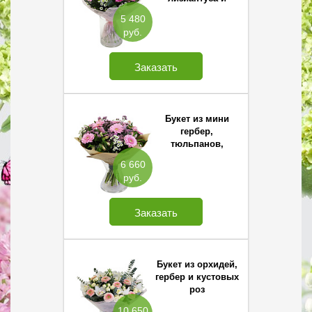
хризантемы
5 480
Сантини
руб.
Заказать
Букет из мини
гербер,
тюльпанов,
альстромерии и
6 660
хризантемы
руб.
Сантини
Заказать
Букет из орхидей,
гербер и кустовых
роз
10 650