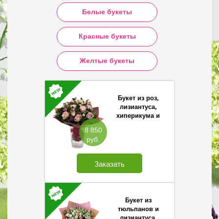
Белые букеты
Красные букеты
Желтые букеты
Букет из роз,
лизиантуса,
хиперикума и
эвкалипта
8 850
руб.
Заказать
Букет из
тюльпанов и
лизиантуса.