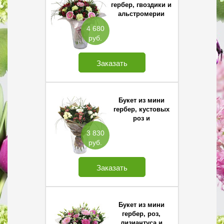
гербер, гвоздики и
альстромерии
4 680
руб.
Заказать
Букет из мини
гербер, кустовых
роз и
альстромерии
3 830
руб.
Заказать
Букет из мини
гербер, роз,
лизиантуса и