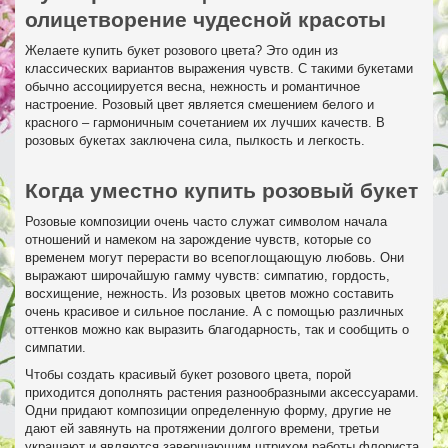
олицетворение чудесной красоты
Желаете купить букет розового цвета? Это один из
классических вариантов выражения чувств. С такими букетами
обычно ассоциируется весна, нежность и романтичное
настроение. Розовый цвет является смешением белого и
красного – гармоничным сочетанием их лучших качеств. В
розовых букетах заключена сила, пылкость и легкость.
Когда уместно купить розовый букет
Розовые композиции очень часто служат символом начала
отношений и намеком на зарождение чувств, которые со
временем могут перерасти во всепоглощающую любовь. Они
выражают широчайшую гамму чувств: симпатию, гордость,
восхищение, нежность. Из розовых цветов можно составить
очень красивое и сильное послание. А с помощью различных
оттенков можно как выразить благодарность, так и сообщить о
симпатии.
Чтобы создать красивый букет розового цвета, порой
приходится дополнять растения разнообразными аксессуарами.
Одни придают композиции определенную форму, другие не
дают ей завянуть на протяжении долгого времени, третьи
украшают и являются завершающим штрихом работы флориста.