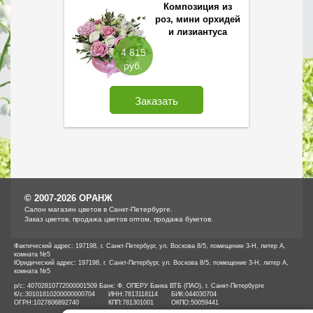
Композиция из
роз, мини орхидей
и лизиантуса
4 815
руб.
Заказать
© 2007-2026 ОРАНЖ
Cалон магазин цветов в Санкт-Петербурге.
Заказ цветов, продажа цветов оптом, продажа букетов.
Фактический адрес: 197198, г. Санкт-Петербург, ул. Воскова 8/5, помещение 3-Н, литер А,
комната №5
Юридический адрес: 197198, г. Санкт-Петербург, ул. Воскова 8/5, помещение 3-Н, литер А,
комната №5
р/с: 40702810772000001509 Банк: Ф. ОПЕРУ Банка ВТБ (ПАО), г. Санкт-Петербурге
К/с:
30101810200000000704
ИНН:
7813118114
БИК:
044030704
ОГРН:
1027806892740
КПП:
781301001
ОКПО:
50059441